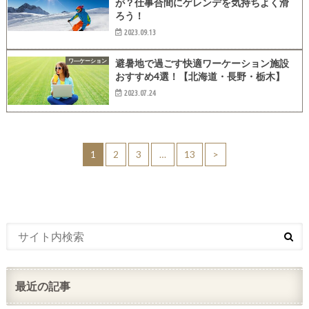
が？仕事合間にゲレンデを気持ちよく滑
ろう！
2023.09.13
ワ―ケーション
避暑地で過ごす快適ワーケーション施設
おすすめ4選！【北海道・長野・栃木】
2023.07.24
1
2
3
…
13
>
最近の記事