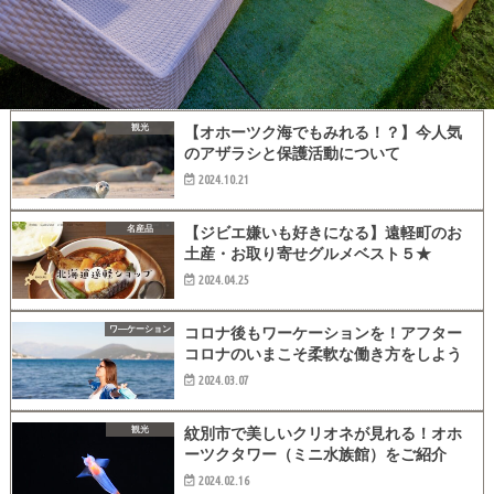
観光
【オホーツク海でもみれる！？】今人気
のアザラシと保護活動について
2024.10.21
名産品
【ジビエ嫌いも好きになる】遠軽町のお
土産・お取り寄せグルメベスト５★
2024.04.25
ワ―ケーション
コロナ後もワーケーションを！アフター
コロナのいまこそ柔軟な働き方をしよう
2024.03.07
観光
紋別市で美しいクリオネが見れる！オホ
ーツクタワー（ミニ水族館）をご紹介
2024.02.16