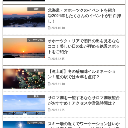
体験
北海道・オホーツクのイベントを紹介
◎2024年もたくさんのイベントが目白押
し！
2024.01.10
ワ―ケーション
オホーツクエリアで初日の出を見るなら
ココ！美しい日の出が拝める絶景スポッ
トをご紹介
2023.12.15
観光
【滝上町】冬の醍醐味イルミネーショ
ン！道の駅では今年も点灯？
2023.11.10
観光
サロマ湖を一望するならサロマ湖展望台
がおすすめ！アクセスや営業時間は？
2023.10.25
ワ―ケーション
スキー場の近くでワーケーションはいか