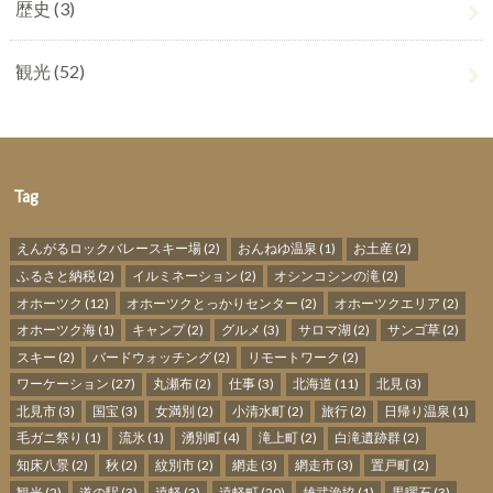
歴史
(3)
観光
(52)
Tag
えんがるロックバレースキー場
(2)
おんねゆ温泉
(1)
お土産
(2)
ふるさと納税
(2)
イルミネーション
(2)
オシンコシンの滝
(2)
オホーツク
(12)
オホーツクとっかりセンター
(2)
オホーツクエリア
(2)
オホーツク海
(1)
キャンプ
(2)
グルメ
(3)
サロマ湖
(2)
サンゴ草
(2)
スキー
(2)
バードウォッチング
(2)
リモートワーク
(2)
ワーケーション
(27)
丸瀬布
(2)
仕事
(3)
北海道
(11)
北見
(3)
北見市
(3)
国宝
(3)
女満別
(2)
小清水町
(2)
旅行
(2)
日帰り温泉
(1)
毛ガニ祭り
(1)
流氷
(1)
湧別町
(4)
滝上町
(2)
白滝遺跡群
(2)
知床八景
(2)
秋
(2)
紋別市
(2)
網走
(3)
網走市
(3)
置戸町
(2)
観光
(2)
道の駅
(3)
遠軽
(3)
遠軽町
(20)
雄武漁協
(1)
黒曜石
(3)