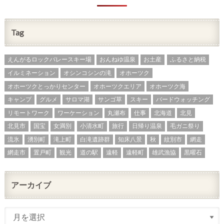
Tag
えんがるロックバレースキー場
おんねゆ温泉
お土産
ふるさと納税
イルミネーション
オシンコシンの滝
オホーツク
オホーツクとっかりセンター
オホーツクエリア
オホーツク海
キャンプ
グルメ
サロマ湖
サンゴ草
スキー
バードウォッチング
リモートワーク
ワーケーション
丸瀬布
仕事
北海道
北見
北見市
国宝
女満別
小清水町
旅行
日帰り温泉
毛ガニ祭り
流氷
湧別町
滝上町
白滝遺跡群
知床八景
秋
紋別市
網走
網走市
置戸町
観光
道の駅
遠軽
遠軽町
雄武漁協
黒曜石
アーカイブ