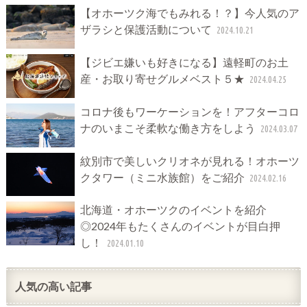
【オホーツク海でもみれる！？】今人気のア
ザラシと保護活動について
2024.10.21
【ジビエ嫌いも好きになる】遠軽町のお土
産・お取り寄せグルメベスト５★
2024.04.25
コロナ後もワーケーションを！アフターコロ
ナのいまこそ柔軟な働き方をしよう
2024.03.07
紋別市で美しいクリオネが見れる！オホーツ
クタワー（ミニ水族館）をご紹介
2024.02.16
北海道・オホーツクのイベントを紹介
◎2024年もたくさんのイベントが目白押
し！
2024.01.10
人気の高い記事