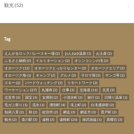
観光
(52)
Tag
えんがるロックバレースキー場
(2)
おんねゆ温泉
(1)
お土産
(2)
ふるさと納税
(2)
イルミネーション
(2)
オシンコシンの滝
(2)
オホーツク
(12)
オホーツクとっかりセンター
(2)
オホーツクエリア
(2)
オホーツク海
(1)
キャンプ
(2)
グルメ
(3)
サロマ湖
(2)
サンゴ草
(2)
スキー
(2)
バードウォッチング
(2)
リモートワーク
(2)
ワーケーション
(27)
丸瀬布
(2)
仕事
(3)
北海道
(11)
北見
(3)
北見市
(3)
国宝
(3)
女満別
(2)
小清水町
(2)
旅行
(2)
日帰り温泉
(1)
毛ガニ祭り
(1)
流氷
(1)
湧別町
(4)
滝上町
(2)
白滝遺跡群
(2)
知床八景
(2)
秋
(2)
紋別市
(2)
網走
(3)
網走市
(3)
置戸町
(2)
観光
(2)
道の駅
(3)
遠軽
(3)
遠軽町
(20)
雄武漁協
(1)
黒曜石
(3)