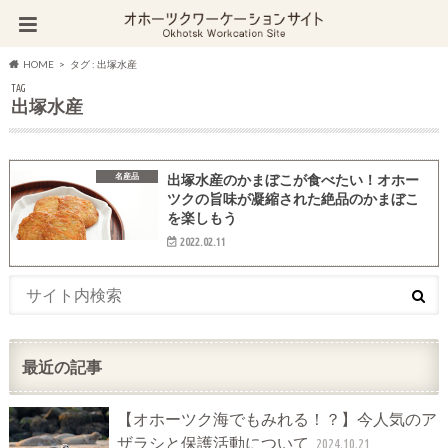
HOME
タグ : 出塚水産
TAG
出塚水産
名産品
出塚水産のかまぼこが食べたい！オホー
ツクの旨味が凝縮された絶品のかまぼこ
を楽しもう
2022.02.11
最近の記事
【オホーツク海でもみれる！？】今人気のア
ザラシと保護活動について
2024.10.21