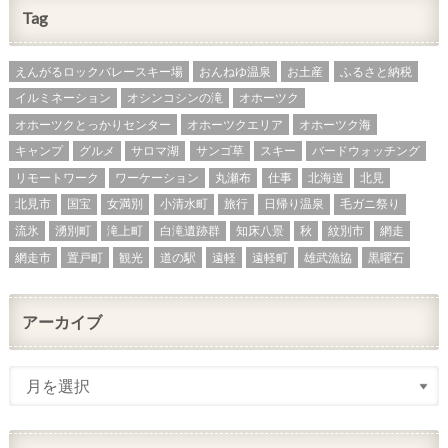
Tag
えんがるロックバレースキー場
おんねゆ温泉
お土産
ふるさと納税
イルミネーション
オシンコシンの滝
オホーツク
オホーツクとっかりセンター
オホーツクエリア
オホーツク海
キャンプ
グルメ
サロマ湖
サンゴ草
スキー
バードウォッチング
リモートワーク
ワーケーション
丸瀬布
仕事
北海道
北見
北見市
国宝
女満別
小清水町
旅行
日帰り温泉
毛ガニ祭り
流氷
湧別町
滝上町
白滝遺跡群
知床八景
秋
紋別市
網走
網走市
置戸町
観光
道の駅
遠軽
遠軽町
雄武漁協
黒曜石
アーカイブ