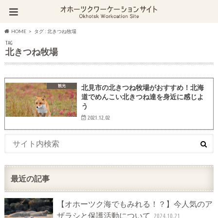
HOME
タグ : 北きつね牧場
TAG
北きつね牧場
観光
北見市の北きつね牧場がおすすめ！北海
道でめんこい北きつね達を身近に感じよ
う
2021.12.02
最近の記事
【オホーツク海でもみれる！？】今人気のア
ザラシと保護活動について
2024.10.21