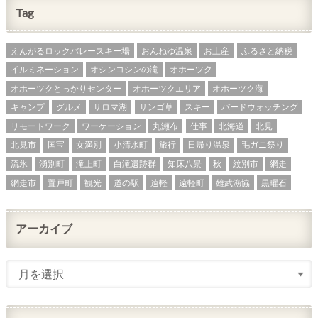
Tag
えんがるロックバレースキー場
おんねゆ温泉
お土産
ふるさと納税
イルミネーション
オシンコシンの滝
オホーツク
オホーツクとっかりセンター
オホーツクエリア
オホーツク海
キャンプ
グルメ
サロマ湖
サンゴ草
スキー
バードウォッチング
リモートワーク
ワーケーション
丸瀬布
仕事
北海道
北見
北見市
国宝
女満別
小清水町
旅行
日帰り温泉
毛ガニ祭り
流氷
湧別町
滝上町
白滝遺跡群
知床八景
秋
紋別市
網走
網走市
置戸町
観光
道の駅
遠軽
遠軽町
雄武漁協
黒曜石
アーカイブ