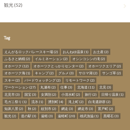
観光
(52)
Tag
えんがるロックバレースキー場
(2)
おんねゆ温泉
(1)
お土産
(2)
ふるさと納税
(2)
イルミネーション
(2)
オシンコシンの滝
(2)
オホーツク
(12)
オホーツクとっかりセンター
(2)
オホーツクエリア
(2)
オホーツク海
(1)
キャンプ
(2)
グルメ
(3)
サロマ湖
(2)
サンゴ草
(2)
スキー
(2)
バードウォッチング
(2)
リモートワーク
(2)
ワーケーション
(27)
丸瀬布
(2)
仕事
(3)
北海道
(11)
北見
(3)
北見市
(3)
国宝
(3)
女満別
(2)
小清水町
(2)
旅行
(2)
日帰り温泉
(1)
毛ガニ祭り
(1)
流氷
(1)
湧別町
(4)
滝上町
(2)
白滝遺跡群
(2)
知床八景
(2)
秋
(2)
紋別市
(2)
網走
(3)
網走市
(3)
置戸町
(2)
観光
(2)
道の駅
(3)
遠軽
(3)
遠軽町
(20)
雄武漁協
(1)
黒曜石
(3)