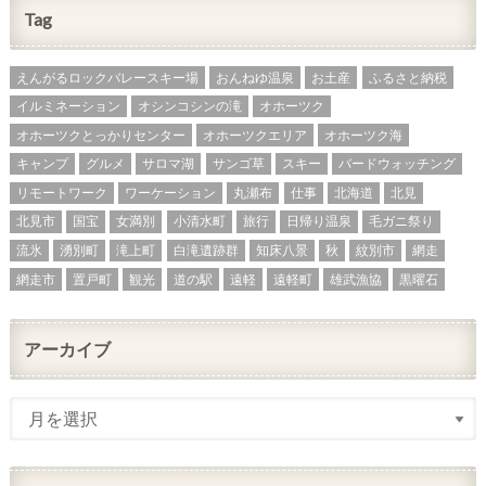
Tag
えんがるロックバレースキー場
おんねゆ温泉
お土産
ふるさと納税
イルミネーション
オシンコシンの滝
オホーツク
オホーツクとっかりセンター
オホーツクエリア
オホーツク海
キャンプ
グルメ
サロマ湖
サンゴ草
スキー
バードウォッチング
リモートワーク
ワーケーション
丸瀬布
仕事
北海道
北見
北見市
国宝
女満別
小清水町
旅行
日帰り温泉
毛ガニ祭り
流氷
湧別町
滝上町
白滝遺跡群
知床八景
秋
紋別市
網走
網走市
置戸町
観光
道の駅
遠軽
遠軽町
雄武漁協
黒曜石
アーカイブ