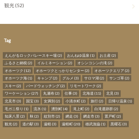
観光
(52)
Tag
えんがるロックバレースキー場
(2)
おんねゆ温泉
(1)
お土産
(2)
ふるさと納税
(2)
イルミネーション
(2)
オシンコシンの滝
(2)
オホーツク
(12)
オホーツクとっかりセンター
(2)
オホーツクエリア
(2)
オホーツク海
(1)
キャンプ
(2)
グルメ
(3)
サロマ湖
(2)
サンゴ草
(2)
スキー
(2)
バードウォッチング
(2)
リモートワーク
(2)
ワーケーション
(27)
丸瀬布
(2)
仕事
(3)
北海道
(11)
北見
(3)
北見市
(3)
国宝
(3)
女満別
(2)
小清水町
(2)
旅行
(2)
日帰り温泉
(1)
毛ガニ祭り
(1)
流氷
(1)
湧別町
(4)
滝上町
(2)
白滝遺跡群
(2)
知床八景
(2)
秋
(2)
紋別市
(2)
網走
(3)
網走市
(3)
置戸町
(2)
観光
(2)
道の駅
(3)
遠軽
(3)
遠軽町
(20)
雄武漁協
(1)
黒曜石
(3)