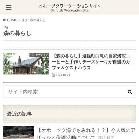
HOME
タグ : 森の暮らし
TAG
森の暮らし
ワ―ケーション
【森の暮らし】遠軽町白滝の自家焙煎コ
ーヒーと手作りチーズケーキが自慢のカ
フェ＆ゲストハウス
2023.02.21
最近の記事
【オホーツク海でもみれる！？】今人気のア
ザラシと保護活動について
2024.10.21