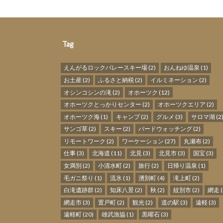
Tag
えんがるロックバレースキー場
(2)
おんねゆ温泉
(1)
お土産
(2)
ふるさと納税
(2)
イルミネーション
(2)
オシンコシンの滝
(2)
オホーツク
(12)
オホーツクとっかりセンター
(2)
オホーツクエリア
(2)
オホーツク海
(1)
キャンプ
(2)
グルメ
(3)
サロマ湖
(2
サンゴ草
(2)
スキー
(2)
バードウォッチング
(2)
リモートワーク
(2)
ワーケーション
(27)
丸瀬布
(2)
仕事
(3)
北海道
(11)
北見
(3)
北見市
(3)
国宝
(3)
女満別
(2)
小清水町
(2)
旅行
(2)
日帰り温泉
(1)
毛ガニ祭り
(1)
流氷
(1)
湧別町
(4)
滝上町
(2)
白滝遺跡群
(2)
知床八景
(2)
秋
(2)
紋別市
(2)
網走
(
網走市
(3)
置戸町
(2)
観光
(2)
道の駅
(3)
遠軽
(3)
遠軽町
(20)
雄武漁協
(1)
黒曜石
(3)