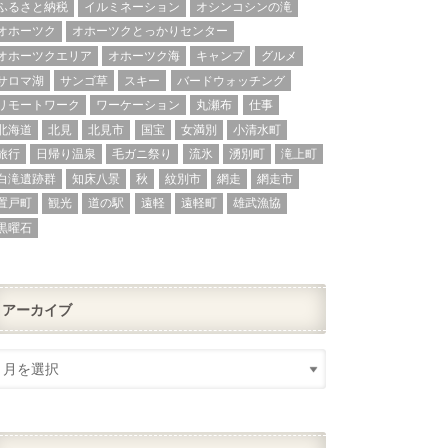
ふるさと納税
イルミネーション
オシンコシンの滝
オホーツク
オホーツクとっかりセンター
オホーツクエリア
オホーツク海
キャンプ
グルメ
サロマ湖
サンゴ草
スキー
バードウォッチング
リモートワーク
ワーケーション
丸瀬布
仕事
北海道
北見
北見市
国宝
女満別
小清水町
旅行
日帰り温泉
毛ガニ祭り
流氷
湧別町
滝上町
白滝遺跡群
知床八景
秋
紋別市
網走
網走市
置戸町
観光
道の駅
遠軽
遠軽町
雄武漁協
黒曜石
アーカイブ