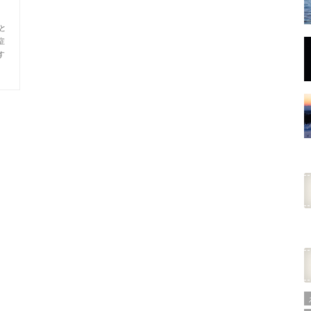
と
症
す