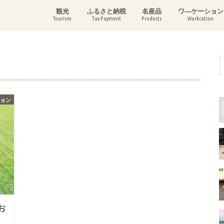
観光
ふるさと納税
名産品
ワ―ケーション
Tourism
Tax Payment
Products
Workcation
ション
お