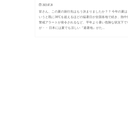
2023.07.24
皆さん、この夏の旅行先はもう決まりましたか？？ 今年の夏は
いうと既に38℃を超えるほどの猛暑日が全国各地で続き、熱中
警戒アラートが発令されるなど、平年より暑い危険な状況下で
が・・ 日本には夏でも涼しい『避暑地』がた…