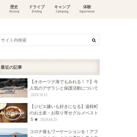
歴史
ドライブ
キャンプ
体験
History
Driving
Camping
Experience
最近の記事
【オホーツク海でもみれる！？】今
人気のアザラシと保護活動について
2024.10.21
【ジビエ嫌いも好きになる】遠軽町
のお土産・お取り寄せグルメベスト
５★
2024.04.25
コロナ後もワーケーションを！アフ