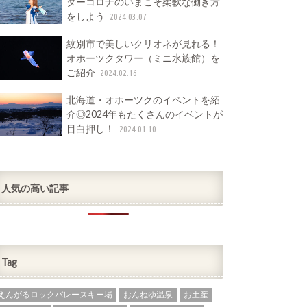
ターコロナのいまこそ柔軟な働き方
をしよう
2024.03.07
紋別市で美しいクリオネが見れる！
オホーツクタワー（ミニ水族館）を
ご紹介
2024.02.16
北海道・オホーツクのイベントを紹
介◎2024年もたくさんのイベントが
目白押し！
2024.01.10
人気の高い記事
Tag
えんがるロックバレースキー場
おんねゆ温泉
お土産