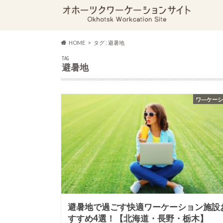
HOME
タグ : 避暑地
TAG
避暑地
ワ―ケー
避暑地で過ごす快適ワーケーション施設
すすめ4選！【北海道・長野・栃木】