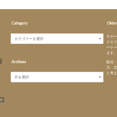
Category
Okhot
オホ
クエ
ーケ
ます
)
Archives
観光
方、
と考
3)