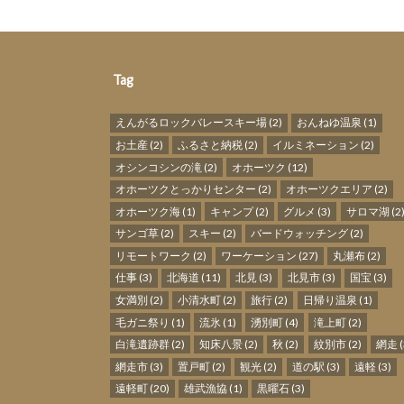
Tag
えんがるロックバレースキー場
(2)
おんねゆ温泉
(1)
お土産
(2)
ふるさと納税
(2)
イルミネーション
(2)
オシンコシンの滝
(2)
オホーツク
(12)
オホーツクとっかりセンター
(2)
オホーツクエリア
(2)
オホーツク海
(1)
キャンプ
(2)
グルメ
(3)
サロマ湖
(2
サンゴ草
(2)
スキー
(2)
バードウォッチング
(2)
リモートワーク
(2)
ワーケーション
(27)
丸瀬布
(2)
仕事
(3)
北海道
(11)
北見
(3)
北見市
(3)
国宝
(3)
女満別
(2)
小清水町
(2)
旅行
(2)
日帰り温泉
(1)
毛ガニ祭り
(1)
流氷
(1)
湧別町
(4)
滝上町
(2)
白滝遺跡群
(2)
知床八景
(2)
秋
(2)
紋別市
(2)
網走
(
網走市
(3)
置戸町
(2)
観光
(2)
道の駅
(3)
遠軽
(3)
遠軽町
(20)
雄武漁協
(1)
黒曜石
(3)