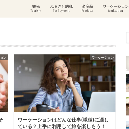
観光
ふるさと納税
名産品
ワ―ケーション
Tourism
Tax Payment
Products
Workcation
ション
ワ―ケーション
そ
ワーケーションはどんな仕事(職種)に適し
ている？上手に利用して旅を楽しもう！