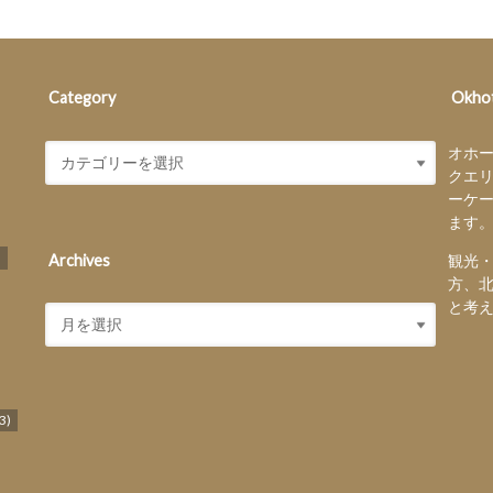
Category
Okhot
オホ
クエ
ーケ
ます
)
Archives
観光
方、
と考
3)