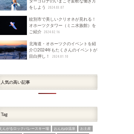
ターコロナのいまこそ柔軟な働き方
をしよう
2024.03.07
紋別市で美しいクリオネが見れる！
オホーツクタワー（ミニ水族館）を
ご紹介
2024.02.16
北海道・オホーツクのイベントを紹
介◎2024年もたくさんのイベントが
目白押し！
2024.01.10
人気の高い記事
Tag
えんがるロックバレースキー場
おんねゆ温泉
お土産