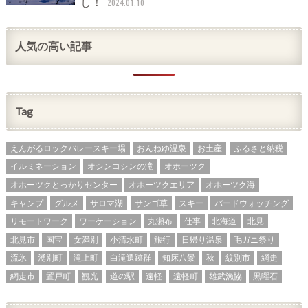
し！
2024.01.10
人気の高い記事
Tag
えんがるロックバレースキー場
おんねゆ温泉
お土産
ふるさと納税
イルミネーション
オシンコシンの滝
オホーツク
オホーツクとっかりセンター
オホーツクエリア
オホーツク海
キャンプ
グルメ
サロマ湖
サンゴ草
スキー
バードウォッチング
リモートワーク
ワーケーション
丸瀬布
仕事
北海道
北見
北見市
国宝
女満別
小清水町
旅行
日帰り温泉
毛ガニ祭り
流氷
湧別町
滝上町
白滝遺跡群
知床八景
秋
紋別市
網走
網走市
置戸町
観光
道の駅
遠軽
遠軽町
雄武漁協
黒曜石