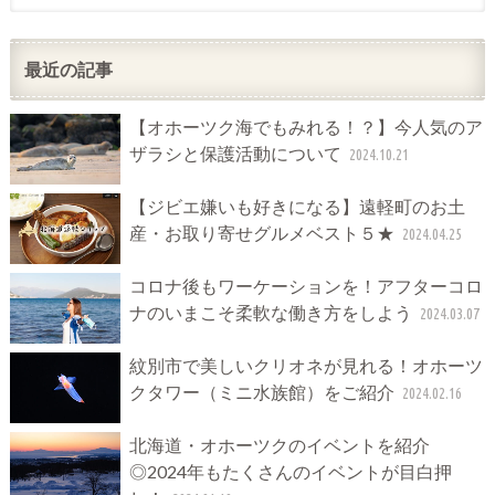
最近の記事
【オホーツク海でもみれる！？】今人気のア
ザラシと保護活動について
2024.10.21
【ジビエ嫌いも好きになる】遠軽町のお土
産・お取り寄せグルメベスト５★
2024.04.25
コロナ後もワーケーションを！アフターコロ
ナのいまこそ柔軟な働き方をしよう
2024.03.07
紋別市で美しいクリオネが見れる！オホーツ
クタワー（ミニ水族館）をご紹介
2024.02.16
北海道・オホーツクのイベントを紹介
◎2024年もたくさんのイベントが目白押