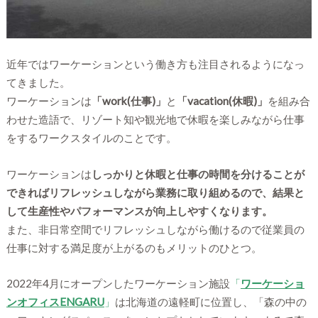
近年ではワーケーションという働き方も注目されるようになっ
てきました。
ワーケーションは
「work(仕事)」
と
「vacation(休暇)」
を組み合
わせた造語で、リゾート知や観光地で休暇を楽しみながら仕事
をするワークスタイルのことです。
ワーケーションは
しっかりと休暇と仕事の時間を分けることが
できればリフレッシュしながら業務に取り組めるので、結果と
して生産性やパフォーマンスが向上しやすくなります。
また、非日常空間でリフレッシュしながら働けるので従業員の
仕事に対する満足度が上がるのもメリットのひとつ。
2022年4月にオープンしたワーケーション施設
「
ワーケーショ
ンオフィスENGARU
」
は北海道の遠軽町に位置し、「森の中の